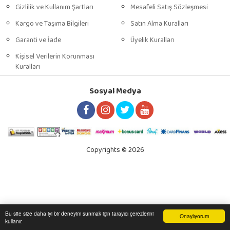
Gizlilik ve Kullanım Şartları
Mesafeli Satış Sözleşmesi
Kargo ve Taşıma Bilgileri
Satın Alma Kuralları
Garanti ve İade
Üyelik Kuralları
Kişisel Verilerin Korunması
Kuralları
Sosyal Medya
Copyrights © 2026
Bu site size daha iyi bir deneyim sunmak için tarayıcı çerezlerini
Onaylıyorum
kullanır.
Anasayfa
Üye Girişi
Sepetim
Sipariş Takibi
İletişim