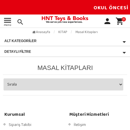
OKUL ÖNCESİ 
menu
person
shopping_cart
0
search
menü
Anasayfa
KİTAP
Masal Kitapları
ALT KATEGORILER
DETAYLI FILTRE
MASAL KITAPLARI
Kurumsal
Müşteri Hizmetleri
Sipariş Takibi
İletişim